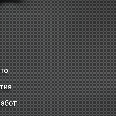
ото
тия
работ