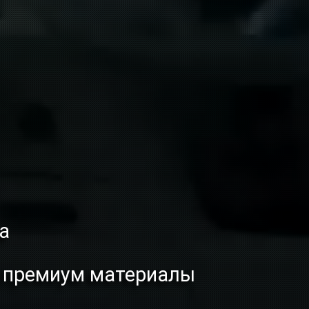
з
а
о премиум материалы