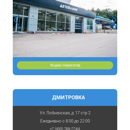
Полиуретан более прочен. Разорвать его невозможно. В сравнении с
винилом, стоимость такой пленки выше, срок эксплуатации дольше.
Как оклеить защитной пленкой автомобиль от сколов?
При нанесении защитной пленки на автомобиль от сколов необходимо
придерживаться строго определенной последовательности действий.
Выполняя комплекс работ по обработке кузова авто пленкой, мастера
«Quality Detailing»:
подбирают сертифицированные материалы в соответствии с
Яндекс Навигатор
условиями, в которых эксплуатируется автомобиль;
тщательно обрабатывают поверхность перед оклеиванием;
соблюдают технологию, что позволяет гарантировать
плотное прилегание виниловой или полиуретановой пленки
к поверхности кузова.
ДМИТРОВКА
Если вас посещает идея оклеить авто от сколов пленкой
самостоятельно, лучше от нее отказаться. Обеспечить высокое
качество при выполнении подобных работ можно только в условиях
Ул. Лобненская, д. 17 стр 2
сервиса.
Ежедневно с
8:00 до 22:00
Оклейка авто от сколов в «Quality Detailing»
+7 (495) 788-77-84