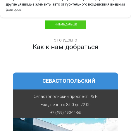
другие уязвимые элементы авто от губительного воздействия внешний
факторов:
камней, гравия;
ЧИТАТЬ ДАЛЬШЕ
веток кустов и деревьев;
когтей животных;
ЭТО УДОБНО
Как к нам добраться
осадков.
Защитная пленка предотвратит появление сколов на лакокрасочном
покрытии авто в результате ударов о парковочные столбики,
бордюрные камни, при столкновениях с птицами.
Какую защитную пленку выбрать?
Для оклейки защитной пленкой от сколов используется материал
СЕВАСТОПОЛЬСКИЙ
одного из 2 видов:
винил;
Севастопольский проспект, 95 Б
полиуретан.
Ежедневно с
8:00 до 22:00
Виниловая пленка отличается невысокой ценой. Тонкий материал
+7 (499) 490-44-63
хорошо ложится на поверхность разной геометрической формы.
Обеспечивает достаточную защиту при поездках по городским
дорогам.