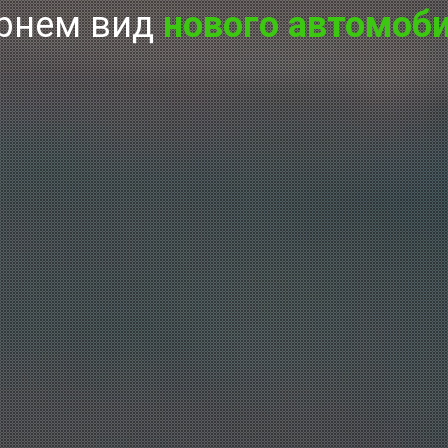
рнем вид
нового автомоб