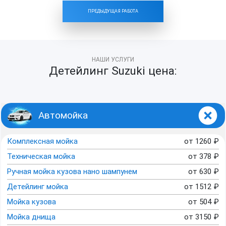
ПРЕДЫДУЩАЯ РАБОТА
НАШИ УСЛУГИ
Детейлинг Suzuki цена:
Автомойка
Комплексная мойка
от
1260
₽
Техническая мойка
от
378
₽
Ручная мойка кузова нано шампунем
от
630
₽
Детейлинг мойка
от
1512
₽
Мойка кузова
от
504
₽
Мойка днища
от
3150
₽